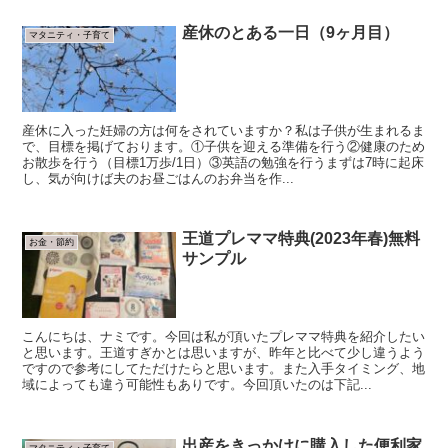
産休のとある一日（9ヶ月目）
マタニティ・子育て
産休に入った妊婦の方は何をされていますか？私は子供が生まれるま
で、目標を掲げております。①子供を迎える準備を行う②健康のため
お散歩を行う（目標1万歩/1日）③英語の勉強を行うまずは7時に起床
し、気が向けば夫のお昼ごはんのお弁当を作...
王道プレママ特典(2023年春)無料
お金・節約
サンプル
こんにちは、ナミです。今回は私が頂いたプレママ特典を紹介したい
と思います。王道すぎかとは思いますが、昨年と比べて少し違うよう
ですので参考にしてただけたらと思います。また入手タイミング、地
域によっても違う可能性もありです。今回頂いたのは下記...
出産をきっかけに購入した便利家