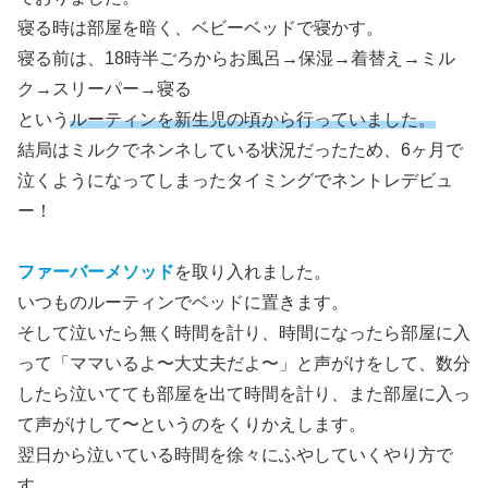
寝る時は部屋を暗く、ベビーベッドで寝かす。
寝る前は、18時半ごろからお風呂→保湿→着替え→ミル
ク→スリーパー→寝る
という
ルーティンを新生児の頃から行っていました。
結局はミルクでネンネしている状況だったため、6ヶ月で
泣くようになってしまったタイミングでネントレデビュ
ー！
ファーバーメソッド
を取り入れました。
いつものルーティンでベッドに置きます。
そして泣いたら無く時間を計り、時間になったら部屋に入
って「ママいるよ〜大丈夫だよ〜」と声がけをして、数分
したら泣いてても部屋を出て時間を計り、また部屋に入っ
て声がけして〜というのをくりかえします。
翌日から泣いている時間を徐々にふやしていくやり方で
す。