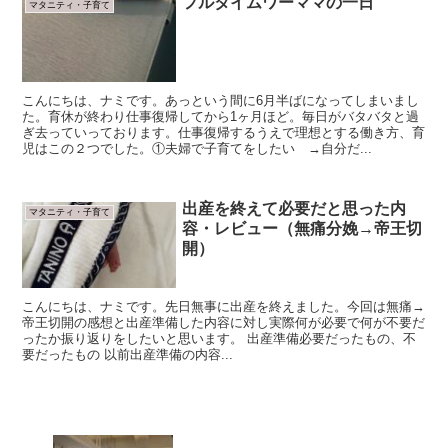
フルタイムワーママの一日
マタニティ・子育て
こんにちは、ナミです。あっという間に6月半ばになってしまいまし
た。育休が終わり仕事復帰してから1ヶ月ほど。毎日がバタバタと過
ぎ去っていっております。仕事復帰するうえで理想とする働き方、育
児はこの２つでした。①夫婦で子育てをしたい →自分だ...
出産を終えて必要だと思った内
マタニティ・子育て
容・レビュー（無痛分娩→帝王切
開）
こんにちは、ナミです。先日無事に出産を終えました。今回は無痛→
帝王切開の感想と出産準備した内容に対し実際何が必要で何が不要だ
ったか振り返りをしたいと思います。 出産準備必要だったもの、不
要だったもの 以前出産準備の内容...