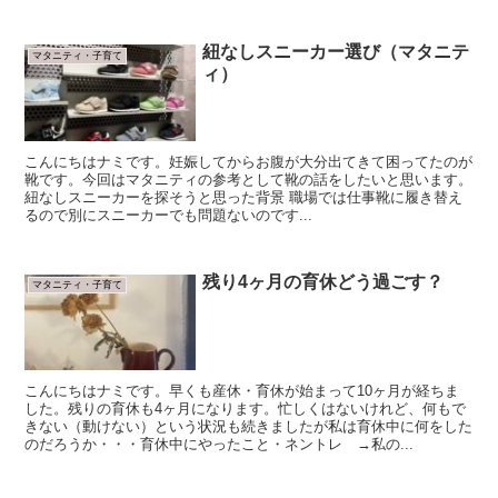
紐なしスニーカー選び（マタニテ
マタニティ・子育て
ィ）
こんにちはナミです。妊娠してからお腹が大分出てきて困ってたのが
靴です。今回はマタニティの参考として靴の話をしたいと思います。
紐なしスニーカーを探そうと思った背景 職場では仕事靴に履き替え
るので別にスニーカーでも問題ないのです...
残り4ヶ月の育休どう過ごす？
マタニティ・子育て
こんにちはナミです。早くも産休・育休が始まって10ヶ月が経ちま
した。残りの育休も4ヶ月になります。忙しくはないけれど、何もで
きない（動けない）という状況も続きましたが私は育休中に何をした
のだろうか・・・育休中にやったこと・ネントレ →私の...