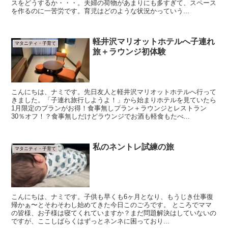
スをどうするか・・・。夫婦の荷物があまりにも多すぎて、スペース
を作るのに一苦労です。育児はどのような状況かっていう...
軽井沢マリオットホテルへ子連れ
マタニティ・子育て
旅＋ラウンジ初体験
こんにちは、ナミです。先日友人と軽井沢マリオットホテルへ行って
きました。「子連れ旅行しようよ！」から始まりホテルを見ていたら
1月限定のプランがお得！食事無しプラン＋ラウンジとレストラン
30％オフ！？食事無しだけどラウンジでお酒も軽食もたべ...
私のネントレ試練の旅
マタニティ・子育て
こんにちは、ナミです。子供も早くも6ヶ月となり、もうじき仕事復
帰かぁ〜とそわそわし始めてきた今日このごろです。 ところでママ
の皆様、お子様は寝てくれていますか？まだ問題解決はしていないの
ですが、ここしばらくはずっとネンネに困っており...