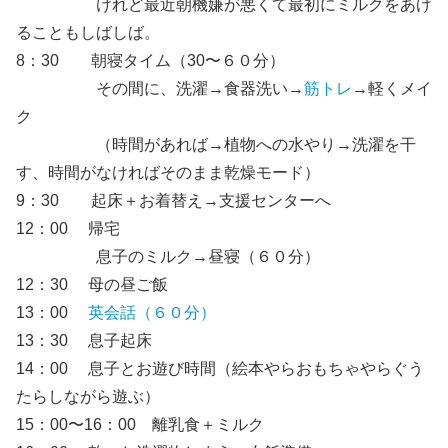
けれど最近朝機嫌が悪くて最初にミルクをあげ
ることもしばしば。
8：30 朝寝タイム（30〜６０分）
その間に、洗濯→食器洗い→
筋トレ
→軽くメイ
ク
（時間があれば→植物への水やり→洗濯を干
す、時間がなければそのまま乾燥モード）
9：30 起床＋お着替え→支援センターへ
12：00 帰宅
息子のミルク→昼寝（６０分）
12：30 母の昼ご飯
13：00
英会話（６０分）
13：30 息子起床
14：00 息子とお遊び時間（絵本やらおもちゃやらぐう
たらしながら遊ぶ）
15：00〜16：00 離乳食＋ミルク