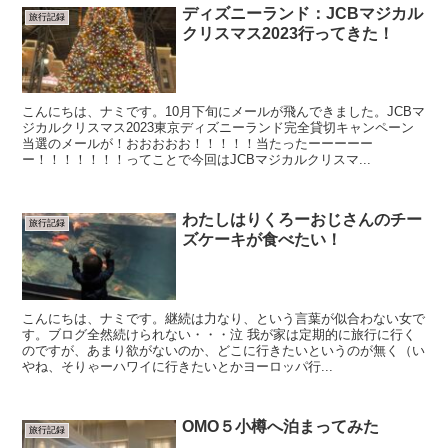
ディズニーランド：JCBマジカル
旅行記録
クリスマス2023行ってきた！
こんにちは、ナミです。10月下旬にメールが飛んできました。JCBマ
ジカルクリスマス2023東京ディズニーランド完全貸切キャンペーン
当選のメールが！おおおおお！！！！！当たったーーーーー
ー！！！！！！！ってことで今回はJCBマジカルクリスマ...
わたしはりくろーおじさんのチー
旅行記録
ズケーキが食べたい！
こんにちは、ナミです。継続は力なり、という言葉が似合わない女で
す。ブログ全然続けられない・・・泣 我が家は定期的に旅行に行く
のですが、あまり欲がないのか、どこに行きたいというのが無く（い
やね、そりゃーハワイに行きたいとかヨーロッパ行...
OMO５小樽へ泊まってみた
旅行記録