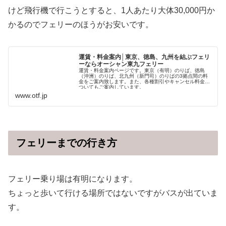
けど飛行機で行こうとすると、1人あたり大体30,000円か
かるのでフェリーのほうがお安いです。
運賃・料金案内│東京、徳島、九州を結ぶフェリ
ーならオーシャン東九フェリー
運賃・料金案内ページです。東京（有明）のりば、徳島
（沖洲）のりば、北九州（新門司）のりばの3拠点間の料
金をご案内致します。また、各種割引やキャンセル料金に
ついてもご案内しています。
www.otf.jp
フェリーまでの行き方
フェリー乗り場は有明になります。
ちょっと歩いて行ける場所ではないですがバスが出ていま
す。