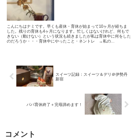
こんにちはナミです。早くも産休・育休が始まって10ヶ月が経ちま
した。残りの育休も4ヶ月になります。忙しくはないけれど、何もで
きない（動けない）という状況も続きましたが私は育休中に何をした
のだろうか・・・育休中にやったこと・ネントレ →私の...
スイーツ記録：スイーツ＆デリ＠伊勢丹
新宿
パパ育休終了＋完母諦めます！
コメント