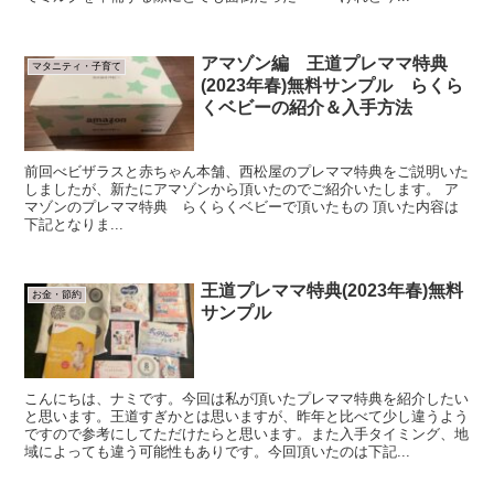
アマゾン編 王道プレママ特典
マタニティ・子育て
(2023年春)無料サンプル らくら
くベビーの紹介＆入手方法
前回べビザラスと赤ちゃん本舗、西松屋のプレママ特典をご説明いた
しましたが、新たにアマゾンから頂いたのでご紹介いたします。 ア
マゾンのプレママ特典 らくらくベビーで頂いたもの 頂いた内容は
下記となりま...
王道プレママ特典(2023年春)無料
お金・節約
サンプル
こんにちは、ナミです。今回は私が頂いたプレママ特典を紹介したい
と思います。王道すぎかとは思いますが、昨年と比べて少し違うよう
ですので参考にしてただけたらと思います。また入手タイミング、地
域によっても違う可能性もありです。今回頂いたのは下記...