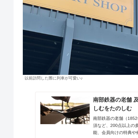
以前訪問した際に列車が可愛い♪
南部鉄器の老舗 及
しむをたのしむ
南部鉄器の老舗（18
須など、200点以上
能、会員向けの特典や