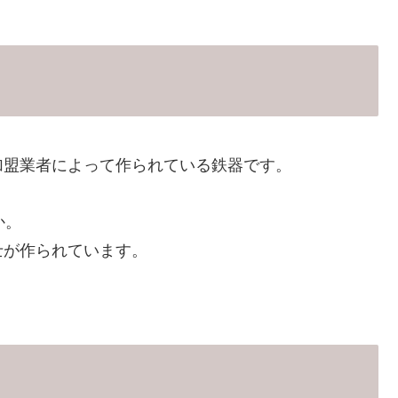
加盟業者によって作られている鉄器です。
。
か。
士が作られています。