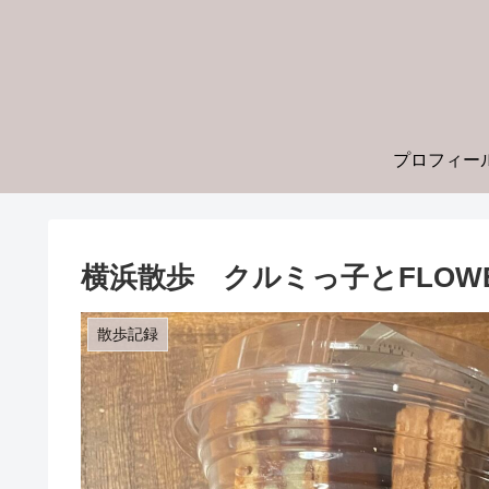
プロフィー
横浜散歩 クルミっ子とFLOWE
散歩記録